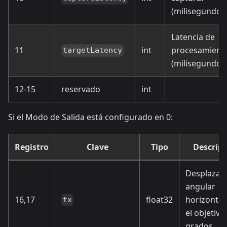
(milisegundos
Latencia de
11
int
procesamient
targetLatency
(milisegundos
12-15
reservado
int
Si el Modo de Salida está configurado en 0:
Registro
Clave
Tipo
Descrip
Desplazam
angular
16,17
float32
horizontal
tx
el objetivo
grados