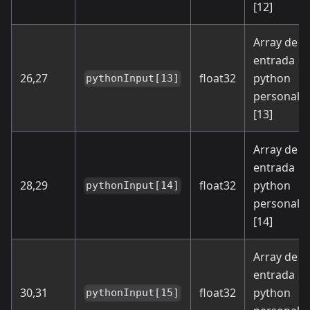
[12]
Array de
entrada
26,27
float32
python
pythonInput[13]
personali
[13]
Array de
entrada
28,29
float32
python
pythonInput[14]
personali
[14]
Array de
entrada
30,31
float32
python
pythonInput[15]