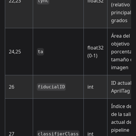
22,23
float32
tync
(relativo al
principal) 
grados
Área del
objetivo 
float32
24,25
porcentaje
ta
(0-1)
tamaño de
imagen
ID actual d
26
int
fiducialID
AprilTag
Índice de 
de la salid
actual del
pipeline
27
int
classifierClass