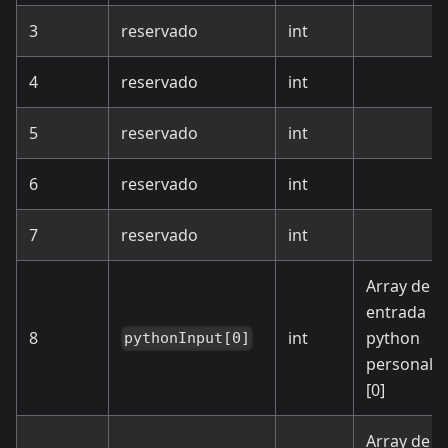
3
reservado
int
4
reservado
int
5
reservado
int
6
reservado
int
7
reservado
int
Array de
entrada
8
int
python
pythonInput[0]
personali
[0]
Array de