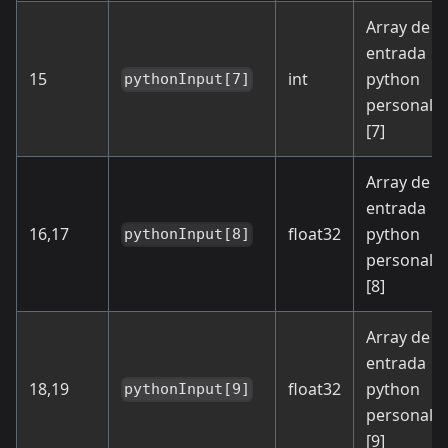
Array de
entrada
15
int
python
pythonInput[7]
personali
[7]
Array de
entrada
16,17
float32
python
pythonInput[8]
personali
[8]
Array de
entrada
18,19
float32
python
pythonInput[9]
personali
[9]