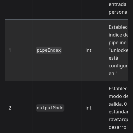
entrada
personali
Establece e
índice del
pipeline si
1
int
"unlocked
pipeIndex
está
configura
en 1
Establece e
modo de
salida. 0 -
2
int
outputMode
estándar, 1
rawtargets
desarrollo