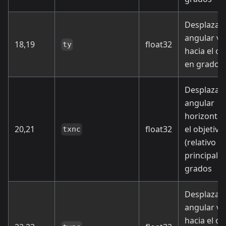
Desplazam
angular ver
18,19
float32
ty
hacia el ob
en grados
Desplazam
angular
horizontal
20,21
float32
el objetivo
txnc
(relativo al
principal) 
grados
Desplazam
angular ver
hacia el ob