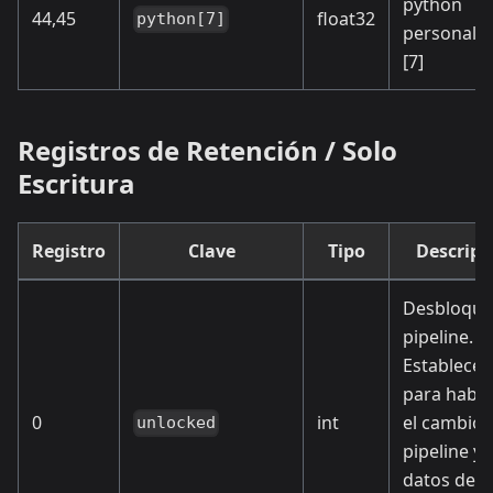
python
44,45
float32
python[7]
personali
[7]
Registros de Retención / Solo
Escritura
Registro
Clave
Tipo
Descripc
Desbloque
pipeline.
Establecer
para habili
0
int
el cambio 
unlocked
pipeline y
datos de