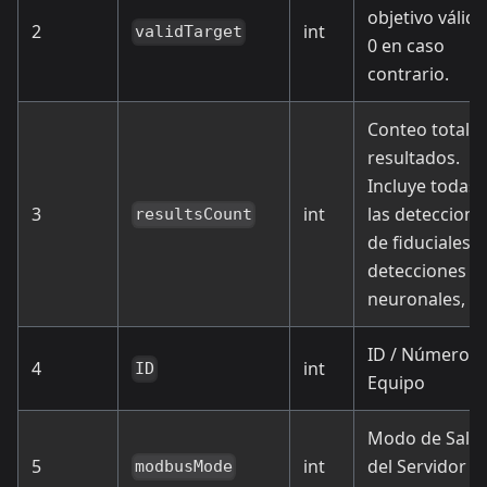
objetivo válido
2
int
validTarget
0 en caso
contrario.
Conteo total d
resultados.
Incluye todas
3
int
las deteccione
resultsCount
de fiduciales,
detecciones
neuronales, et
ID / Número d
4
int
ID
Equipo
Modo de Salid
5
int
del Servidor
modbusMode