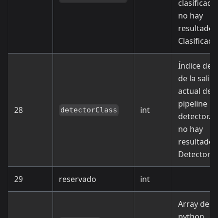
clasificador
no hay
resultados
Clasificado
Índice de 
de la salid
actual del
pipeline
28
int
detectorClass
detector. -1
no hay
resultados
Detector
29
reservado
int
Array de s
python