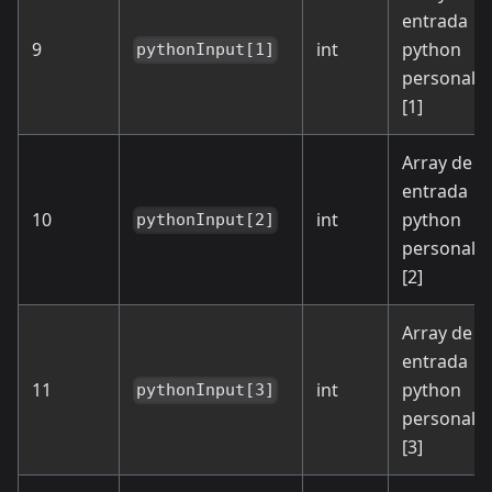
entrada
9
int
python
pythonInput[1]
personali
[1]
Array de
entrada
10
int
python
pythonInput[2]
personali
[2]
Array de
entrada
11
int
python
pythonInput[3]
personali
[3]