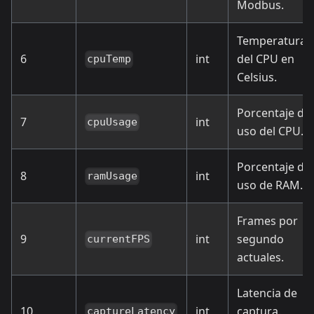
Modbus.
Temperatura
6
int
del CPU en
cpuTemp
Celsius.
Porcentaje de
7
int
cpuUsage
uso del CPU.
Porcentaje de
8
int
ramUsage
uso de RAM.
Frames por
9
int
segundo
currentFPS
actuales.
Latencia de
10
int
captura.
captureLatency