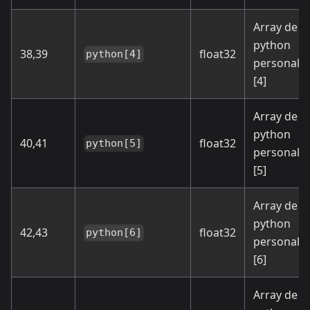
Array de s
python
38,39
float32
python[4]
personali
[4]
Array de s
python
40,41
float32
python[5]
personali
[5]
Array de s
python
42,43
float32
python[6]
personali
[6]
Array de s