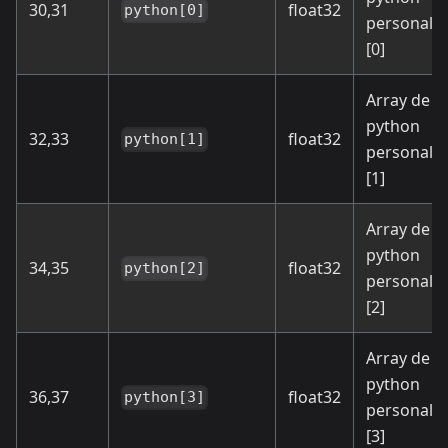
30,31
float32
python[0]
personali
[0]
Array de s
python
32,33
float32
python[1]
personali
[1]
Array de s
python
34,35
float32
python[2]
personali
[2]
Array de s
python
36,37
float32
python[3]
personali
[3]