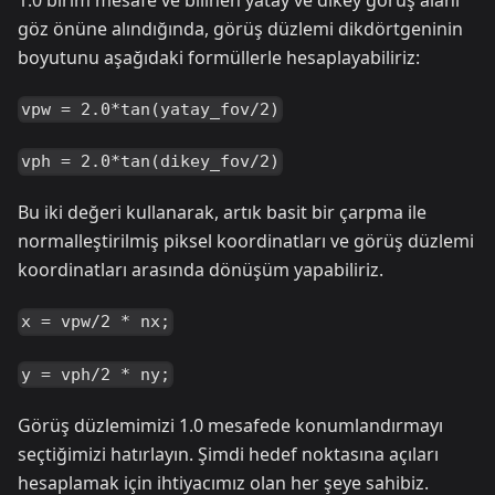
1.0 birim mesafe ve bilinen yatay ve dikey görüş alanı
göz önüne alındığında, görüş düzlemi dikdörtgeninin
boyutunu aşağıdaki formüllerle hesaplayabiliriz:
vpw = 2.0*tan(yatay_fov/2)
vph = 2.0*tan(dikey_fov/2)
Bu iki değeri kullanarak, artık basit bir çarpma ile
normalleştirilmiş piksel koordinatları ve görüş düzlemi
koordinatları arasında dönüşüm yapabiliriz.
x = vpw/2 * nx;
y = vph/2 * ny;
Görüş düzlemimizi 1.0 mesafede konumlandırmayı
seçtiğimizi hatırlayın. Şimdi hedef noktasına açıları
hesaplamak için ihtiyacımız olan her şeye sahibiz.